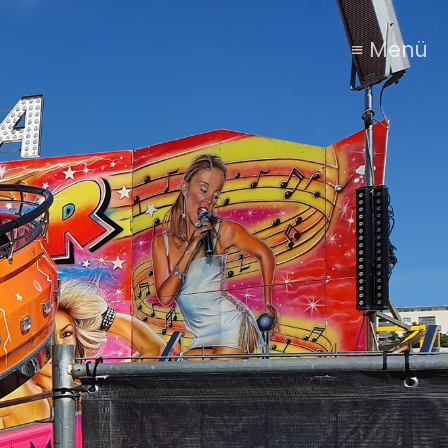
≡ Menü